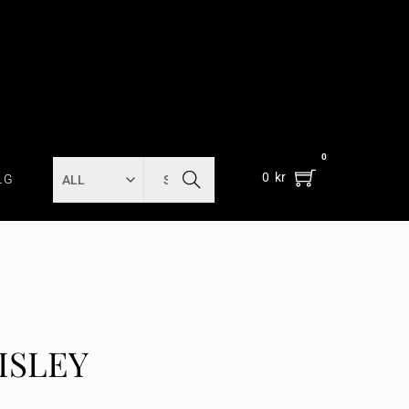
0
SEARC
0
kr
LG
H
ISLEY