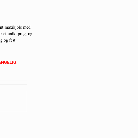
ant maxikjole med
r et unikt preg, og
g og fest.
ENGELIG.