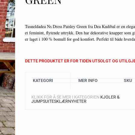
Tusneldadea Ns Dress Paisley Green fra Dea Kudibal er en eleg
et feminint, flytende uttrykk. Den har dekorative knapper som gi
er laget i 100 % bomull for god komfort. Perfekt til både hverda
DETTE PRODUKTET ER FOR TIDEN UTSOLGT OG UTILGJ
KATEGORI
MER INFO
SKU
KLIKK FOR Å SE MER I KATEGORIEN
KJOLER &
JUMPSUITES
KLÆR
NYHETER