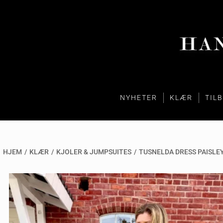
NYHETER
KLÆR
TIL
HJEM
/
KLÆR
/
KJOLER & JUMPSUITES
/
TUSNELDA DRESS PAISLE