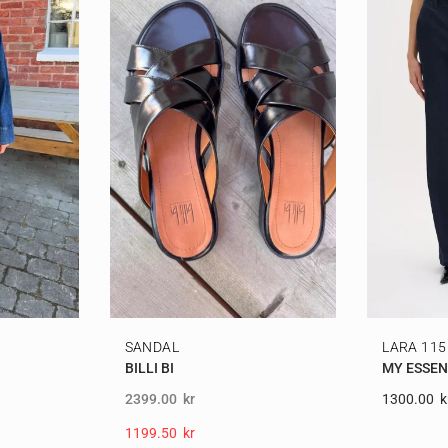
SANDAL
LARA 115
BILLI BI
MY ESSE
2399.00
kr
1300.00
K
1199.50
Kr