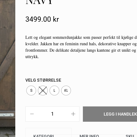
3499.00
Kr
Lett og elegant sommerdunjakke som passer perfekt til kjølige d
kvelder. Jakken har en feminin rund hals, dekorative knapper og
frontlommer. De delikate detaljene langs kantene gir et unikt o
uttrykk.
VELG STØRRELSE
S
M
L
XL
LEGG I HANDLE
KATEGORI
MER INFO
SKU