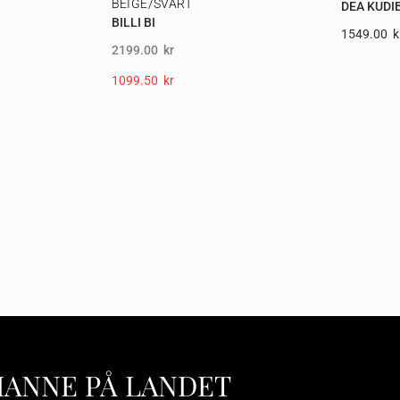
BEIGE/SVART
DEA KUDI
BILLI BI
1549.00
K
2199.00
kr
1099.50
Kr
HANNE PÅ LANDET