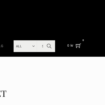
0
SEARC
0
kr
LG
H
ET