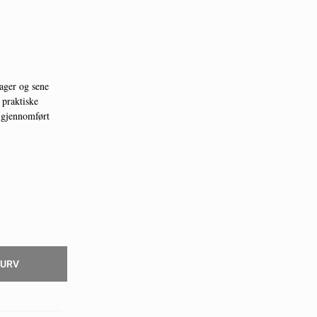
ager og sene
 praktiske
g gjennomført
KURV