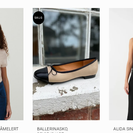
SALG
GRÅMELERT
BALLERINASKO,
ALIDA SI