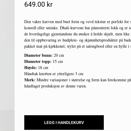
649.00
Kr
Den vakre kurven med buet form og vevd tekstur er perfekt for s
konsoll eller sminke. Dhali-kurvene har påmonterte lokk og er id
de hverdagslige gjenstandene du ønsker å holde skjult, men like
den til oppbevaring av hudpleie- og skjønnhetsprodukter på badet
pakket mat på kjøkkenet; stylet på et salongbord eller en hylle i 
Diameter bunn:
20 cm
Diameter topp:
15 cm
Høyde:
18 cm
Håndtak knotten er ytterligere 3 cm
Merk:
Mindre variasjoner i størrelse og form kan forekomme p
håndlaget produksjon av denne varen.
LEGG I HANDLEKURV