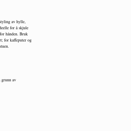
tyling av hylle,
eelle for å skjule
 for hånden. Bruk
; for kaffeputer og
stuen.
å grunn av