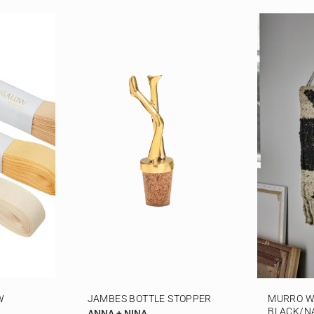
W
JAMBES BOTTLE STOPPER
MURRO W
BLACK/N
ANNA + NINA