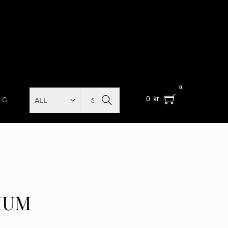
0
SEARC
0
kr
LG
H
IUM