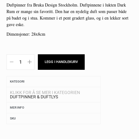
Duftpinner fra Bruka Design Stockholm. Duftpinnene i lukten Dark
Rum er mange sin favoritt. Den har en nydelig duft som passer både
på badet og i stua. Kommer i et pent gradert glass, og i en lekker sort
gave eske.
Dimensjoner: 28x8cm
LEGG I HANDLEKURV
KATEGORI
KLIKK FOR Å SE MER I KATEGORIEN
DUFTPINNER & DUFTLYS
MER INFO
SKU