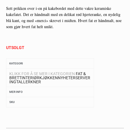
Sett prikken over i-en på kakebordet med dette vakre keramiske
kakefatet. Det er håndmalt med en delikat rød hjerteranke, en nydelig
blå kant, og med «merci» skrevet i midten. Hvert fat er håndmalt, noe
som gjør hvert fat helt unikt.
UTSOLGT
KATEGORI
KLIKK FOR Å SE MER I KATEGORIEN
FAT &
BRETT
INTERIØR
KJØKKEN
NYHETER
SERVER
ING
TALLERKNER
MER INFO
SKU