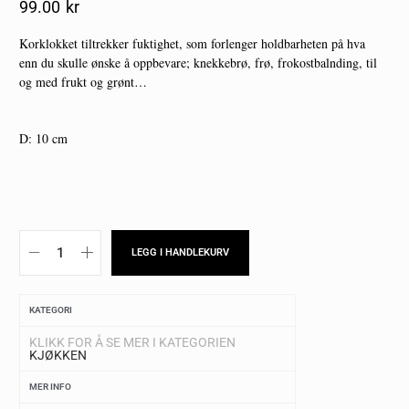
99.00
Kr
Korklokket tiltrekker fuktighet, som forlenger holdbarheten på hva
enn du skulle ønske å oppbevare; knekkebrø, frø, frokostbalnding, til
og med frukt og grønt…
D: 10 cm
LEGG I HANDLEKURV
KATEGORI
KLIKK FOR Å SE MER I KATEGORIEN
KJØKKEN
MER INFO