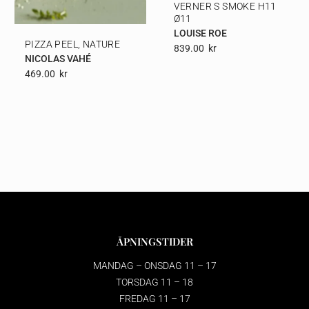
VERNER S SMOKE H11
Ø11
LOUISE ROE
PIZZA PEEL, NATURE
839.00
Kr
NICOLAS VAHÉ
469.00
Kr
ÅPNINGSTIDER
MANDAG – ONSDAG 11 – 17
TORSDAG 11 – 18
FREDAG 11 – 17