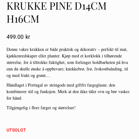
KRUKKE PINE D14CM
H16CM
499.00
Kr
Denne vakre krukken er både praktisk og dekorativ – perfekt til mat,
kjøkkenredskaper eller planter. Kjøp med et korklokk i tilhørende
størrelse, for å tiltrekke fuktighet, som forlenger holdbarheten på hva
enn du skulle ønske å oppbevare; knekkebrø, frø, frokostbalnding, til
og med frukt og grønt…
Håndlaget i Portugal av steingods med giftfri fargeglasur, den
kombinerer stil og funksjon. Merk at den ikke tåler ovn og bør vaskes
for hånd.
Tilgjengelig i flere farger og størrelser!
UTSOLGT