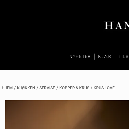
NYHETER
KLÆR
TIL
HJEM
/
KJØKKEN
/
SERVISE
/
KOPPER & KRUS
/
KRUS LOVE