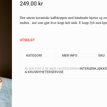
249.00
Kr
Den søteste keramiske kaffekoppen med håndmalte hjerter og ord
midten , noe som gjør hver kopp helt unik. E kopp fylt med kjær
UTSOLGT
KATEGORI
MER INFO
SKU
KLIKK FOR Å SE MER I KATEGORIEN
INTERIØR
KJØKK
& KRUS
NYHETER
SERVISE