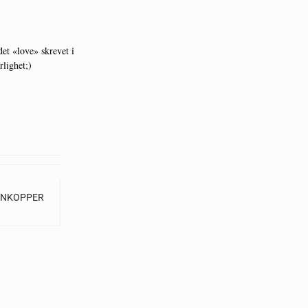
et «love» skrevet i
lighet;)
EN
KOPPER