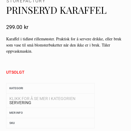
STOREFACTORY
PRINSERYD KARAFFEL
299.00
Kr
Karaffel i tidløst rillemønster. Praktisk for å servere drikke, eller bruk
som vase til små blomsterbuketter når den ikke er i bruk. Tåler
oppvaskmaskin.
UTSOLGT
KATEGORI
KLIKK FOR Å SE MER I KATEGORIEN
SERVERING
MER INFO
SKU