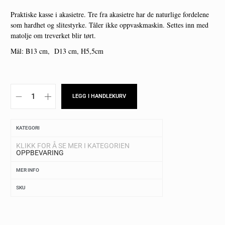
Praktiske kasse i akasietre. Tre fra akasietre har de naturlige fordelene
som hardhet og slitestyrke. Tåler ikke oppvaskmaskin. Settes inn med
matolje om treverket blir tørt.
Mål: B13 cm, D13 cm, H5,5cm
LEGG I HANDLEKURV
KATEGORI
KLIKK FOR Å SE MER I KATEGORIEN
OPPBEVARING
MER INFO
SKU