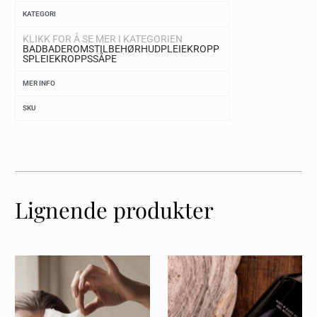
KATEGORI
KLIKK FOR Å SE MER I KATEGORIEN
BAD
BADEROMSTILBEHØR
HUDPLEIE
KROPP
SPLEIE
KROPPSSÅPE
MER INFO
SKU
Lignende produkter