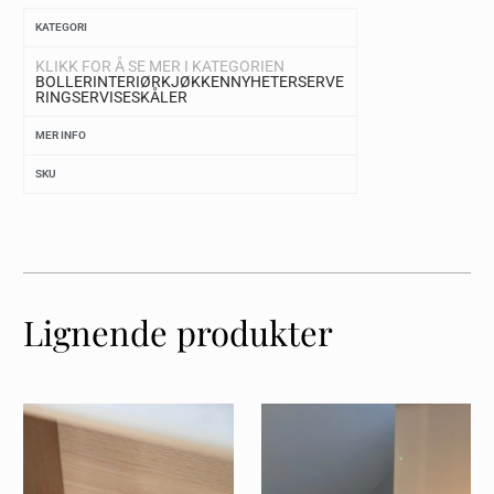
KATEGORI
KLIKK FOR Å SE MER I KATEGORIEN
BOLLER
INTERIØR
KJØKKEN
NYHETER
SERVE
RING
SERVISE
SKÅLER
MER INFO
SKU
Lignende produkter